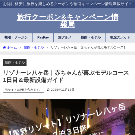
お得に格安に旅行を楽しめるクーポンや割引キャンペーン情報満載サイト
旅行クーポン&キャンペーン情
報局
割引・クーポン
PayPay
旅グルメ
旅館・ホテル
観光スポット
ホーム
旅館・ホテル
リゾナーレ八ヶ岳｜赤ちゃんが喜ぶモデルコース1日
目＆最新設備ガイド
旅館・ホテル
リゾナーレ八ヶ岳｜赤ちゃんが喜ぶモデルコース
1日目＆最新設備ガイド
当サイトはPRを含みます。
2025年11月18日