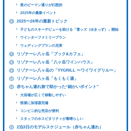
夜のピーマン通りが幻想的
2025年の最新イベント
2025〜26年の最新トピック
6
子どものスキーデビューを助ける「雪ッズ（ゆきっず）」開始
ウインターファミリープラン
ウェディングプランの充実
リゾナーレ八ヶ岳「ブック&カフェ」
7
リゾナーレ八ヶ岳「八ヶ岳ワインハウス」
8
リゾナーレ八ヶ岳の「YYGRILL 〜ワイワイグリル〜」
9
リゾナーレ八ヶ岳「もくもく湯」
10
赤ちゃん連れ旅で助かった“細かいポイント”
11
大浴場が広くて移動しやすい
部屋に加湿器完備
コンビニ的な売店が便利
スタッフのホスピタリティが素晴らしい
2泊3日のモデルスケジュール（赤ちゃん連れ）
12