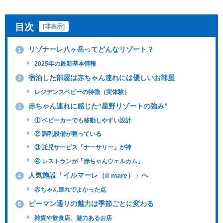
目次
[
非表示
]
リゾナーレ八ヶ岳ってどんなリゾート？
1
2025年の最新基本情報
宿泊した部屋は赤ちゃん連れには優しいお部屋
2
レジデンスベビーの特徴（実体験）
赤ちゃん連れに感じた“星野リゾートの強み”
3
① ベビーカーでも移動しやすい設計
② 調乳設備が整っている
③ 託児サービス「ナーサリー」が神
④ レストランが「赤ちゃんウェルカム」
人気施設「イルマーレ（il mare）」へ
4
赤ちゃん連れでよかった点
ピーマン通りの魅力は季節ごとに変わる
5
雑貨や飲食店、魅力あるお店