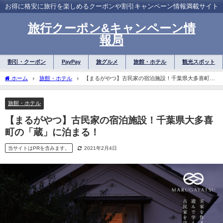
お得に格安に旅行を楽しめるクーポンや割引キャンペーン情報満載サイト
旅行クーポン&キャンペーン情
報局
割引・クーポン
PayPay
旅グルメ
旅館・ホテル
観光スポット
ホーム
旅館・ホテル
【まるがやつ】古民家の宿泊施設！千葉県大多喜町の
「蔵」に泊まる！
旅館・ホテル
【まるがやつ】古民家の宿泊施設！千葉県大多喜
町の「蔵」に泊まる！
当サイトはPRを含みます。
2021年2月4日