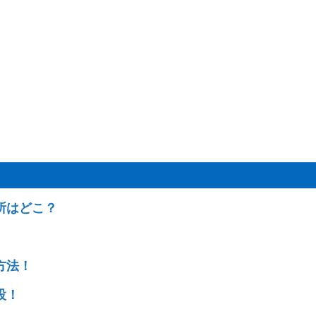
所はどこ？
方法！
設！