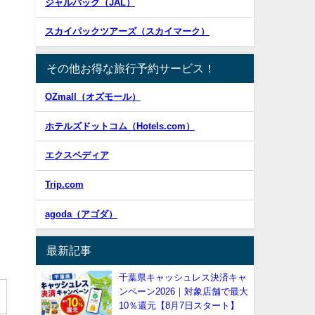
ジャルパック（JAL）
スカイパックツアーズ（スカイマーク）
その他お得な旅行予約サービス！
OZmall（オズモール）
ホテルズドットコム（Hotels.com）
エクスペディア
Trip.com
agoda（アゴダ）
最新記事
千葉県キャッシュレス決済キャ
ンペーン2026｜対象店舗で最大
10％還元【8月7日スタート】