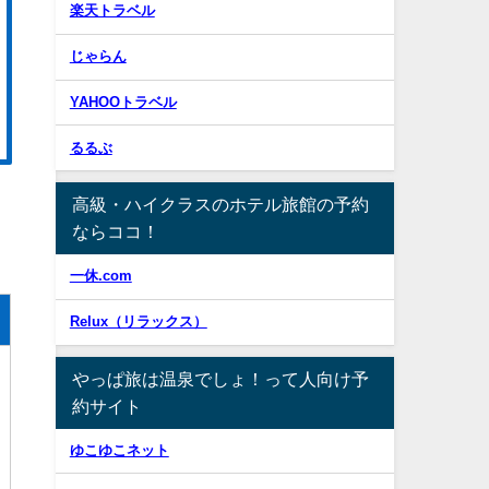
楽天トラベル
じゃらん
YAHOOトラベル
るるぶ
高級・ハイクラスのホテル旅館の予約
ならココ！
一休.com
Relux（リラックス）
やっぱ旅は温泉でしょ！って人向け予
約サイト
ゆこゆこネット