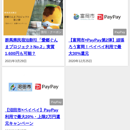
割引・クーポン
PayPay
群馬県民宿泊割引「愛郷ぐん
【富岡市×PayPay第2弾】頑張
まプロジェクトNo.2」実質
ろう富岡！ペイペイ利用で最
1,600円も可能？
大30%還元
2021年3月29日
2020年12月25日
PayPay
【沼田市×ペイペイ】PayPay
利用で最大20%・上限2万円還
元キャンペーン