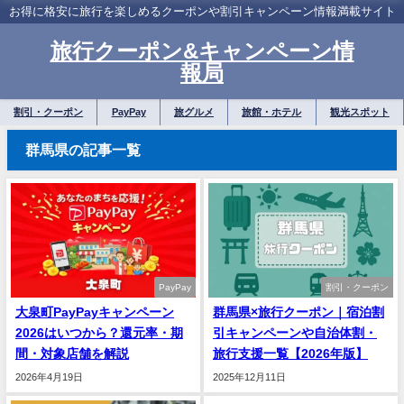
お得に格安に旅行を楽しめるクーポンや割引キャンペーン情報満載サイト
旅行クーポン&キャンペーン情
報局
割引・クーポン
PayPay
旅グルメ
旅館・ホテル
観光スポット
群馬県の記事一覧
PayPay
割引・クーポン
大泉町PayPayキャンペーン
群馬県×旅行クーポン｜宿泊割
2026はいつから？還元率・期
引キャンペーンや自治体割・
間・対象店舗を解説
旅行支援一覧【2026年版】
2026年4月19日
2025年12月11日