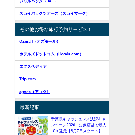
ジャルパック（JAL）
スカイパックツアーズ（スカイマーク）
その他お得な旅行予約サービス！
OZmall（オズモール）
ホテルズドットコム（Hotels.com）
エクスペディア
Trip.com
。
agoda（アゴダ）
最新記事
千葉県キャッシュレス決済キャ
ンペーン2026｜対象店舗で最大
10％還元【8月7日スタート】