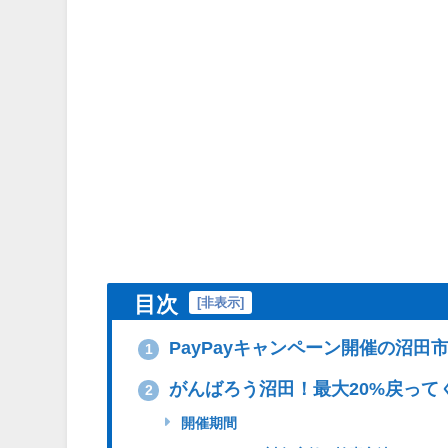
目次
[
非表示
]
PayPayキャンペーン開催の沼田
1
がんばろう沼田！最大20%戻って
2
開催期間