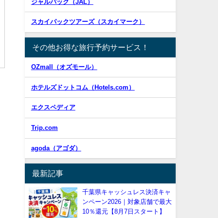
ジャルパック（JAL）
スカイパックツアーズ（スカイマーク）
その他お得な旅行予約サービス！
OZmall（オズモール）
ホテルズドットコム（Hotels.com）
エクスペディア
Trip.com
agoda（アゴダ）
最新記事
千葉県キャッシュレス決済キャ
ンペーン2026｜対象店舗で最大
10％還元【8月7日スタート】