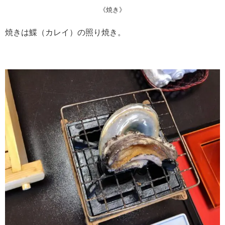
《焼き》
焼きは鰈（カレイ）の照り焼き。