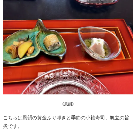
《風韻》
こちらは風韻の黄金ふぐ叩きと季節の小袖寿司、帆立の旨
煮です。