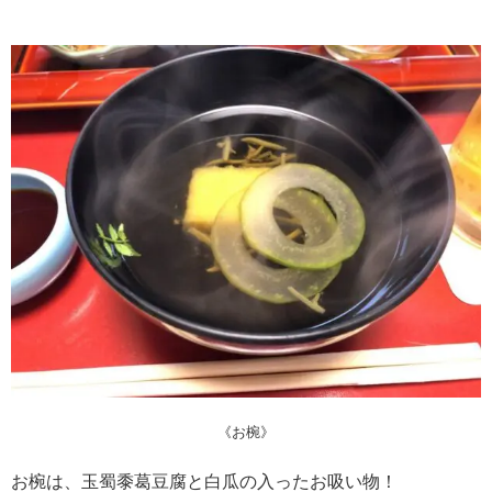
《お椀》
お椀は、
玉蜀黍葛豆腐と白瓜の入ったお吸い物！