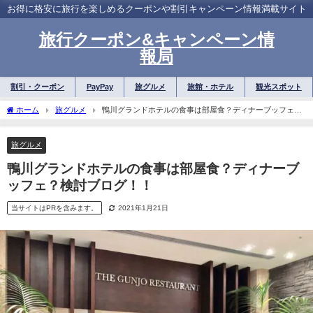
お得に格安に旅行を楽しめるクーポンや割引キャンペーン情報満載サイト
旅行クーポン&キャンペーン情
報局
割引・クーポン
PayPay
旅グルメ
旅館・ホテル
観光スポット
ホーム
旅グルメ
鴨川グランドホテルの食事は部屋食？ディナーブッフェ？
検討ブログ！！
旅グルメ
鴨川グランドホテルの食事は部屋食？ディナーブ
ッフェ？検討ブログ！！
当サイトはPRを含みます。
2021年1月21日