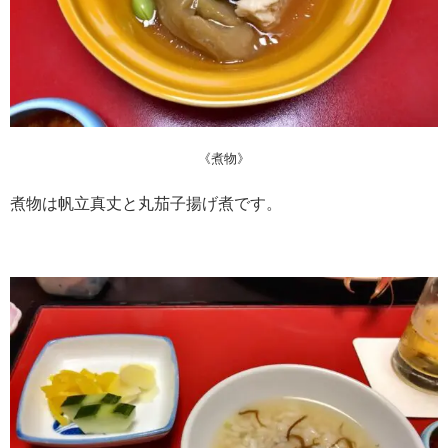
《煮物》
煮物は帆立真丈と丸茄子揚げ煮です。