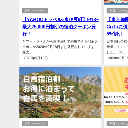
割引・クーポン
割引・クーポ
【YAHOOトラベル×東伊豆町】9/18~
【東京都
最大25,000円割引の宿泊クーポン発
GoToに
行！
5%割引
ヤフートラベルから東伊豆町で利用できる宿泊ク
日本旅行の居
ーポンが2020年9月18日より発行されています。
元気に！）に
最大...
した。 Go...
2020年9月18日
2020年9月1
割引・クーポン
割引・クーポ