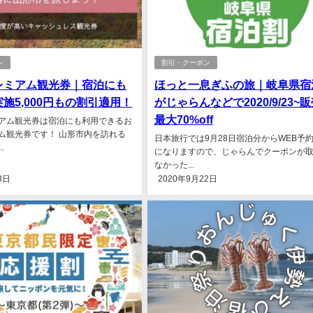
ン
割引・クーポン
レミアム観光券｜宿泊にも
ほっと一息ぎふの旅｜岐阜県宿
施5,000円もの割引適用！
がじゃらんなどで2020/9/23~
最大70%off
アム観光券は宿泊にも利用できるお
ム観光券です！ 山形市内を訪れる
日本旅行では9月28日宿泊分からWEB予
.
になりますので、じゃらんでクーポンが
なかった...
3日
2020年9月22日