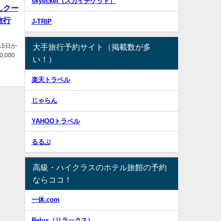
skyticket（スカイチケット）
んクー
旅行
J-TRIP
5日か
大手旅行予約サイト（掲載数が多
000
い！）
楽天トラベル
じゃらん
YAHOOトラベル
るるぶ
高級・ハイクラスのホテル旅館の予約
ならココ！
一休.com
Relux（リラックス）