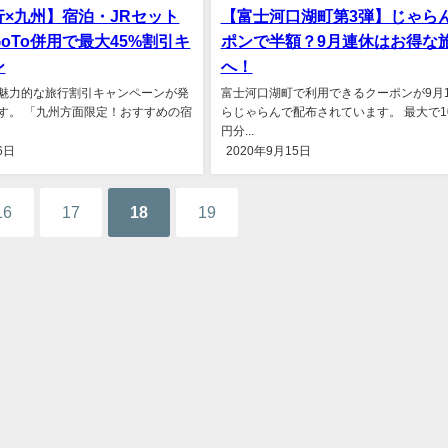
行×九州】宿泊・JRセット
【富士河口湖町第3弾】じゃら
oTo併用で最大45%割引キ
ポンで半額？9月連休はお得な
ン
へ！
魅力的な旅行割引キャンペーンが発
富士河口湖町で利用できるクーポンが9月1
す。 「九州方面限定！おすすめの宿
らじゃらんで配布されています。 最大で10,
円分...
6日
2020年9月15日
16
17
18
19