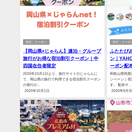
割引・クーポン
割引・クーポ
【岡山県×じゃらん】連泊・グループ
ふたたび
旅行がお得な宿泊割引クーポン｜中
ン｜YAH
四国在住者限定
ーポン配
2020年10月1日より、旅行サイトのじゃらんに
和歌山県民限
て、岡山県の旅行で利用できる宿泊割引クーポン
ンペーン｜宿
の発行が...
す。 配布サ...
2020年10月1日
2020年9月3