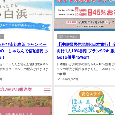
ン
割引・クーポン
みたび南紀白浜キャンペー
【沖縄県居住地割×日本旅行】
OO・じゃらんで宿泊割引ク
向け1人10%割引プラン9/24~
布！
GoTo併用45%off
定！「ふたたびみたび南紀白浜キャ
日本旅行が沖縄県の旅行が1人10%割引と
泊割引クーポン」の配布が始まりま
ランの販売が開始されました。 GoToト
の併用...
0日
2020年9月29日