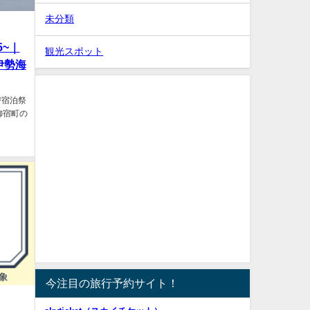
未分類
5~｜
観光スポット
伊勢海
び宿泊祭
御宿町の
今注目の旅行予約サイト！