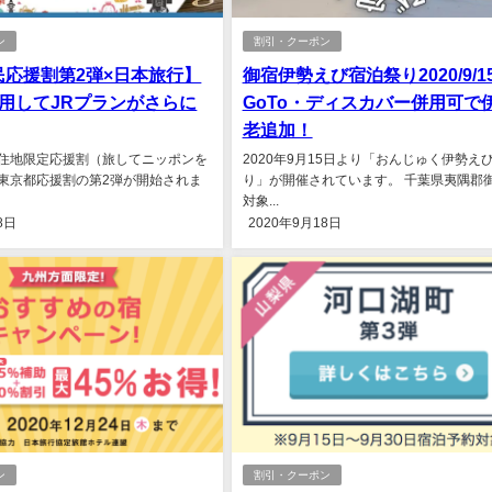
ン
割引・クーポン
民応援割第2弾×日本旅行】
御宿伊勢えび宿泊祭り2020/9/1
併用してJRプランがさらに
GoTo・ディスカバー併用可で
老追加！
住地限定応援割（旅してニッポンを
2020年9月15日より「おんじゅく伊勢え
東京都応援割の第2弾が開始されま
り」が開催されています。 千葉県夷隅郡
対象...
8日
2020年9月18日
ン
割引・クーポン