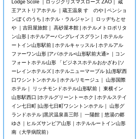
Lodge Scole ｜ロッジクリスマスローズ ZAO｜ 蔵
王アストリアホテル ｜蔵王温泉 すゞのや | ペンショ
ンぼくのうち | ホテル・ラルジャン｜ ロッヂちとせ
や ｜吉田屋旅館｜ 高砂屋本館 | ホテルメトロポリタ
ン山形 | ホテルアーバングレイスグラン | ホテルル
ートイン山形駅前 | ホテルキャッスル | ホテルアル
ファーワン山形 |アパホテル<山形駅前大通> ｜コン
フォートホテル山形 「ビジネスホテルおかざわ |ソ
ーレインホテルズ | ホテルニューマーブル |山形駅西
口ワシントンホテル | ホテルリモージュ｜ 山形国際
ホテル｜ リッチモンドホテル山形駅前｜ 東横イン
山形駅西口 |ホテルグリーントーホク | ホテルステイ
イン七日町 |山形七日町ワシントンホテル｜ 山形グ
ランドホテル |黒沢温泉喜三郎｜ 一陽館｜悠湯の郷
ゆさ｜ヒルズサンピア山形｜ホテルルートイン山形
南（大学病院前）