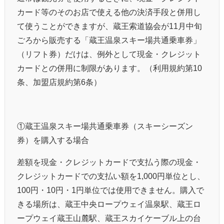
カード等のそのお店で使える他の決済手段と併用し
て使うことができますが、蔵王索道協会が
11
月中旬
ごろから販売する「蔵王温泉スキー場共通乗車券」
（リフト券）だけは、例外として現金・クレジット
カードとの併用に制限があります。（利用規約第
10
条、加盟店規約第
6
条）
①蔵王温泉スキー場共通乗車券（スキーシーズン
券）を購入する場合
差額を現金・クレジットカードで支払う際の現金・
クレジットカードでの支払い額を
1,000
円単位とし、
100
円・
10
円・
1
円単位では使用できません。購入で
きる場所は、蔵王中央ロープウェイ温泉駅、蔵王ロ
ープウェイ蔵王山麓駅、蔵王スカイケーブル上の台