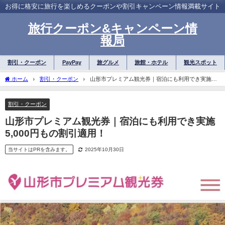
お得に格安に旅行を楽しめるクーポンや割引キャンペーン情報満載サイト
旅行クーポン&キャンペーン情
報局
割引・クーポン
PayPay
旅グルメ
旅館・ホテル
観光スポット
ホーム
割引・クーポン
山形市プレミアム観光券｜宿泊にも利用でき実施
5,000円もの割引適用！
割引・クーポン
山形市プレミアム観光券｜宿泊にも利用でき実施
5,000円もの割引適用！
当サイトはPRを含みます。
2025年10月30日