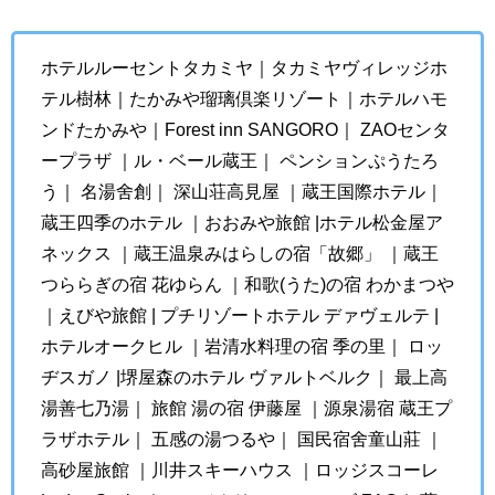
ホテルルーセントタカミヤ｜タカミヤヴィレッジホ
テル樹林｜たかみや瑠璃倶楽リゾート｜ホテルハモ
ンドたかみや｜Forest inn SANGORO｜ ZAOセンタ
ープラザ ｜ル・ベール蔵王｜ ペンションぷうたろ
う｜ 名湯舍創｜ 深山荘高見屋 ｜蔵王国際ホテル｜
蔵王四季のホテル ｜おおみや旅館 |ホテル松金屋ア
ネックス ｜蔵王温泉みはらしの宿「故郷」 ｜蔵王
つららぎの宿 花ゆらん ｜和歌(うた)の宿 わかまつや
｜えびや旅館 | プチリゾートホテル デァヴェルテ |
ホテルオークヒル ｜岩清水料理の宿 季の里｜ ロッ
ヂスガノ |堺屋森のホテル ヴァルトベルク｜ 最上高
湯善七乃湯｜ 旅館 湯の宿 伊藤屋 ｜源泉湯宿 蔵王プ
ラザホテル｜ 五感の湯つるや｜ 国民宿舍童山莊 ｜
高砂屋旅館 ｜川井スキーハウス ｜ロッジスコーレ