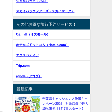
ジャルパック（JAL）
スカイパックツアーズ（スカイマーク）
その他お得な旅行予約サービス！
OZmall（オズモール）
ホテルズドットコム（Hotels.com）
エクスペディア
Trip.com
agoda（アゴダ）
最新記事
千葉県キャッシュレス決済キャ
ンペーン2026｜対象店舗で最大
10％還元【8月7日スタート】