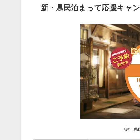
新・県民泊まって応援キャ
《新・県