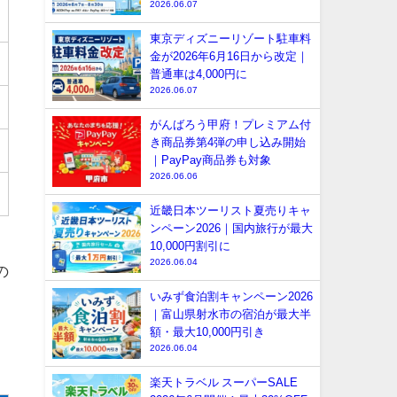
2026.06.07
東京ディズニーリゾート駐車料
金が2026年6月16日から改定｜
普通車は4,000円に
2026.06.07
がんばろう甲府！プレミアム付
き商品券第4弾の申し込み開始
｜PayPay商品券も対象
2026.06.06
近畿日本ツーリスト夏売りキャ
ンペーン2026｜国内旅行が最大
10,000円割引に
2026.06.04
の
いみず食泊割キャンペーン2026
｜富山県射水市の宿泊が最大半
額・最大10,000円引き
2026.06.04
楽天トラベル スーパーSALE