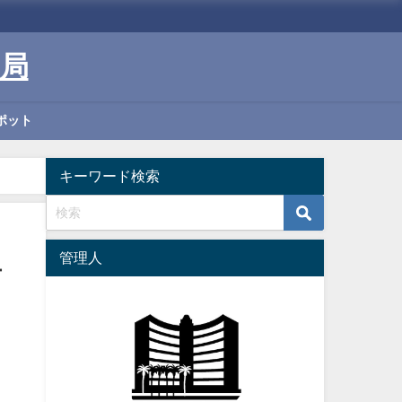
局
ポット
キーワード検索
管理人
オ