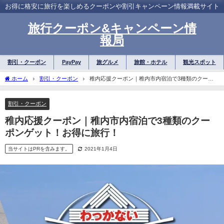
お得に格安に旅行を楽しめるクーポンや割引キャンペーン情報満載サイト
旅行クーポン&キャンペーン情
報局
割引・クーポン
PayPay
旅グルメ
旅館・ホテル
観光スポット
ホーム
割引・クーポン
稚内応援クーポン｜稚内市内宿泊で3種類のクーポ
ンゲット！お得に旅行！
割引・クーポン
稚内応援クーポン｜稚内市内宿泊で3種類のクー
ポンゲット！お得に旅行！
当サイトはPRを含みます。
2021年1月4日