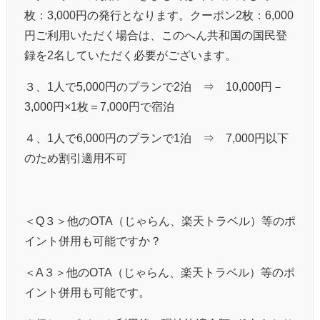
枚：
3,000
円の発行となります。クーポン
2
枚：
6,000
円ご利用いただく場合は、このへん共和国の国民登
録を
2
名していただく必要がございます。
３、
1
人で
5,000
円のプランで
2
泊
⇒
10,000
円－
3,000
円
×1
枚＝
7,000
円で宿泊
４、
1
人で
6,000
円のプランで
1
泊
⇒
7,000
円以下
のため割引適用不可
＜
Q
３＞他の
OTA
（じゃらん、楽天トラベル）等のポ
イント併用も可能ですか？
＜
A
３＞他の
OTA
（じゃらん、楽天トラベル）等のポ
イント併用も可能です。