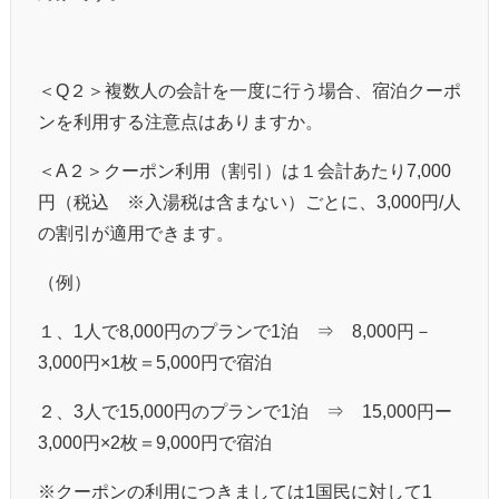
＜
Q
２＞複数人の会計を一度に行う場合、宿泊クーポ
ンを利用する注意点はありますか。
＜
A
２＞クーポン利用（割引）は１会計あたり
7,000
円（税込
※
入湯税は含まない）ごとに、
3,000
円
/
人
の割引が適用できます。
（例）
１、
1
人で
8,000
円のプランで
1
泊
⇒
8,000
円－
3,000
円
×1
枚＝
5,000
円で宿泊
２、
3
人で
15,000
円のプランで
1
泊
⇒
15,000
円ー
3,000
円
×2
枚＝
9,000
円で宿泊
※クーポンの利用につきましては
1
国民に対して
1