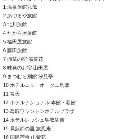
1 温泉旅館丸茂
2 あづまや旅館
3 北川旅館
4 たから屋旅館
5 福田屋旅館
6 藤田旅館
7 摘草の宿 湯菜花
8 味覚のお宿 山田屋
9 まつむら別館 汐見亭
10 ホテルニューオータニ鳥取
11 常天
12 ホテルナショナル 本館・新館
13 鳥取ワシントンホテルプラザ
14 ホテルレッシュ鳥取駅前
15 貝殻節の里 旅風庵
16 国民宿舎 山紫苑