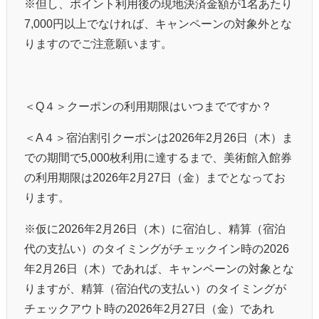
※但し、ポイント利用後の現地決済金額が
1
名あたり
7,000
円以上でなければ、キャンペーンの対象外とな
りますのでご注意願います。
＜
Q
４＞クーポンの利用期限はいつまでですか？
＜
A
４＞宿泊割引クーポンは
2026
年
2
月
26
日（木）ま
での期間で
5,000
枚利用に達するまで、美術館入館券
の利用期限は
2026
年
2
月
27
日（金）までとなってお
ります。
※仮に
2026
年
2
月
26
日（木）に宿泊し、精算（宿泊
代の支払い）のタイミングがチェックイン時の
2026
年
2
月
26
日（木）であれば、キャンペーンの対象とな
りますが、精算（宿泊代の支払い）のタイミングが
チェックアウト時の
2026
年
2
月
27
日（金）であれ