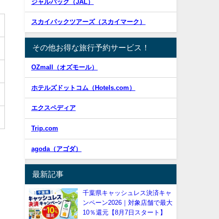
ジャルパック（JAL）
スカイパックツアーズ（スカイマーク）
その他お得な旅行予約サービス！
OZmall（オズモール）
ホテルズドットコム（Hotels.com）
エクスペディア
Trip.com
agoda（アゴダ）
最新記事
千葉県キャッシュレス決済キャ
ンペーン2026｜対象店舗で最大
10％還元【8月7日スタート】