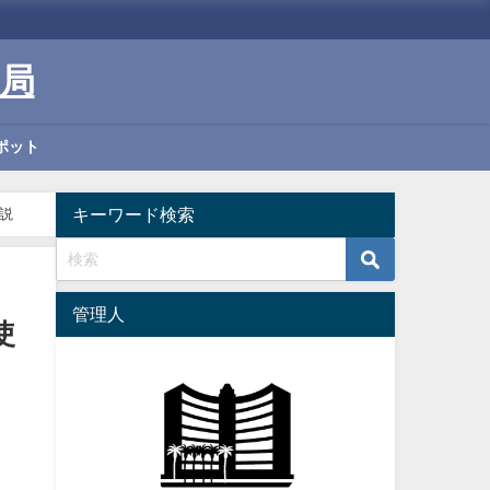
局
ポット
キーワード検索
説
管理人
使