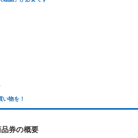
？
買い物を！
商品券の概要