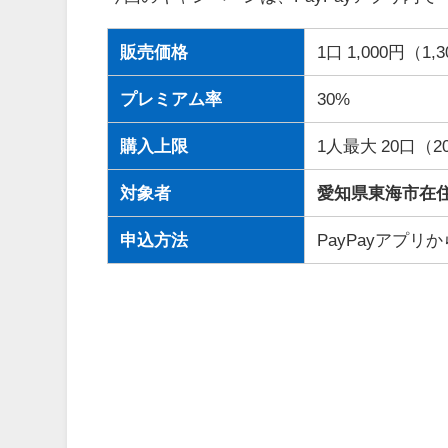
販売価格
1口 1,000円（
プレミアム率
30%
購入上限
1人最大 20口（20
対象者
愛知県東海市在住
申込方法
PayPayアプ