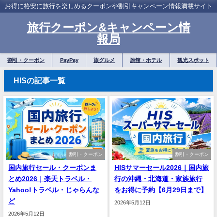
お得に格安に旅行を楽しめるクーポンや割引キャンペーン情報満載サイト
旅行クーポン&キャンペーン情
報局
割引・クーポン
PayPay
旅グルメ
旅館・ホテル
観光スポット
HISの記事一覧
割引・クーポン
割引・クーポン
国内旅行セール・クーポンま
HISサマーセール2026｜国内旅
とめ2026｜楽天トラベル・
行の沖縄・北海道・家族旅行
Yahoo!トラベル・じゃらんな
をお得に予約【6月29日まで】
ど
2026年5月12日
2026年5月12日