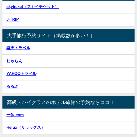
skyticket（スカイチケット）
J-TRIP
大手旅行予約サイト（掲載数が多い！）
楽天トラベル
じゃらん
YAHOOトラベル
るるぶ
高級・ハイクラスのホテル旅館の予約ならココ！
一休.com
Relux（リラックス）