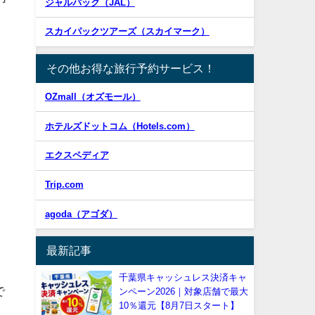
ジャルパック（JAL）
スカイパックツアーズ（スカイマーク）
その他お得な旅行予約サービス！
OZmall（オズモール）
ホテルズドットコム（Hotels.com）
エクスペディア
Trip.com
agoda（アゴダ）
最新記事
千葉県キャッシュレス決済キャ
で
ンペーン2026｜対象店舗で最大
10％還元【8月7日スタート】