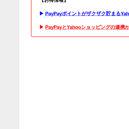
▶︎
PayPayポイントがザクザク貯まるYa
▶︎
PayPayとYahooショッピングの連