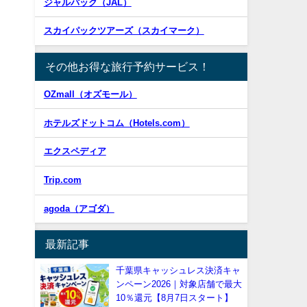
ジャルパック（JAL）
スカイパックツアーズ（スカイマーク）
その他お得な旅行予約サービス！
OZmall（オズモール）
ホテルズドットコム（Hotels.com）
エクスペディア
Trip.com
agoda（アゴダ）
最新記事
千葉県キャッシュレス決済キャ
ンペーン2026｜対象店舗で最大
10％還元【8月7日スタート】