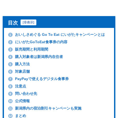
目次
[
非表示
]
おいしさめぐる Go To Eat にいがたキャンペーンとは
1
にいがたGoToEat食事券の内容
2
販売期間と利用期間
3
購入対象者は新潟県内在住者
4
購入方法
5
対象店舗
6
PayPayで使えるデジタル食事券
7
注意点
8
問い合わせ先
9
公式情報
10
新潟県内の宿泊割引キャンペーンも実施
11
まとめ
12