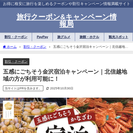
お得に格安に旅行を楽しめるクーポンや割引キャンペーン情報満載サイト
旅行クーポン&キャンペーン情
報局
割引・クーポン
PayPay
旅グルメ
旅館・ホテル
観光スポット
ホーム
割引・クーポン
五感にごちそう金沢宿泊キャンペーン｜北信越地域
の方が利用可能に！
割引・クーポン
五感にごちそう金沢宿泊キャンペーン｜北信越地
域の方が利用可能に！
当サイトはPRを含みます。
2025年10月30日