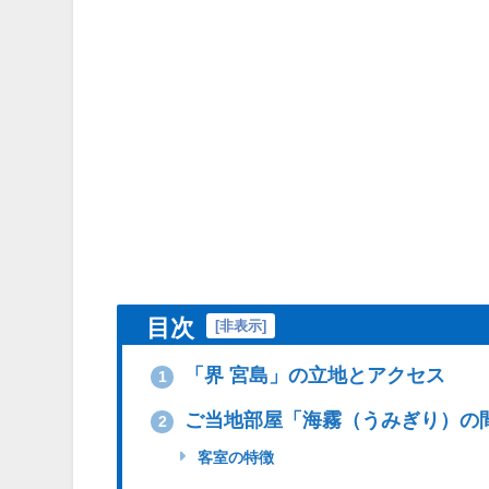
目次
[
非表示
]
「界 宮島」の立地とアクセス
1
ご当地部屋「海霧（うみぎり）の
2
客室の特徴