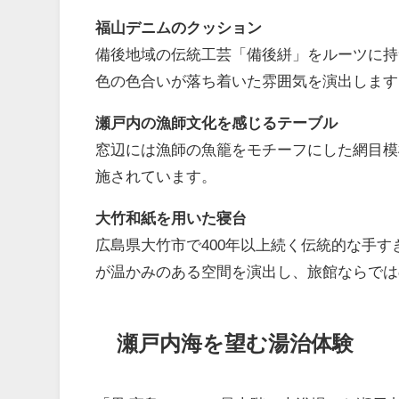
福山デニムのクッション
備後地域の伝統工芸「備後絣」をルーツに持
色の色合いが落ち着いた雰囲気を演出します
瀬戸内の漁師文化を感じるテーブル
窓辺には漁師の魚籠をモチーフにした網目模
施されています。
大竹和紙を用いた寝台
広島県大竹市で400年以上続く伝統的な手
が温かみのある空間を演出し、旅館ならでは
瀬戸内海を望む湯治体験