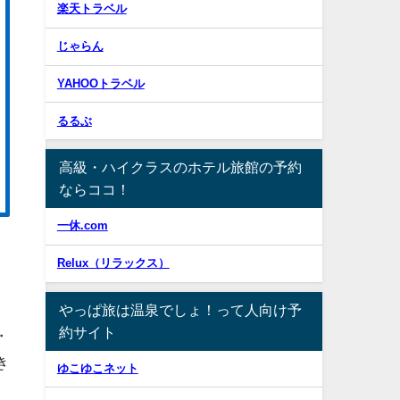
楽天トラベル
じゃらん
YAHOOトラベル
るるぶ
高級・ハイクラスのホテル旅館の予約
ならココ！
一休.com
Relux（リラックス）
やっぱ旅は温泉でしょ！って人向け予
約サイト
・
き
ゆこゆこネット