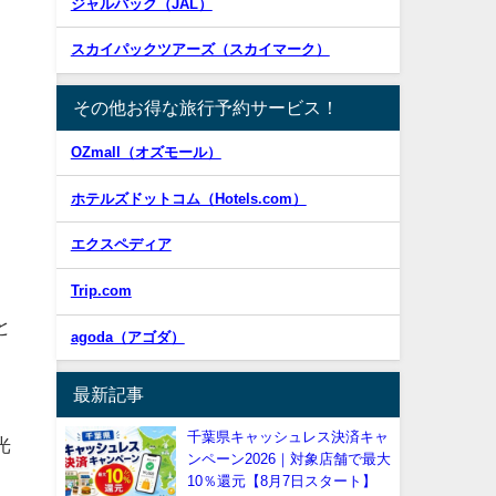
ジャルパック（JAL）
スカイパックツアーズ（スカイマーク）
その他お得な旅行予約サービス！
OZmall（オズモール）
ホテルズドットコム（Hotels.com）
エクスペディア
Trip.com
と
agoda（アゴダ）
最新記事
千葉県キャッシュレス決済キャ
光
ンペーン2026｜対象店舗で最大
10％還元【8月7日スタート】