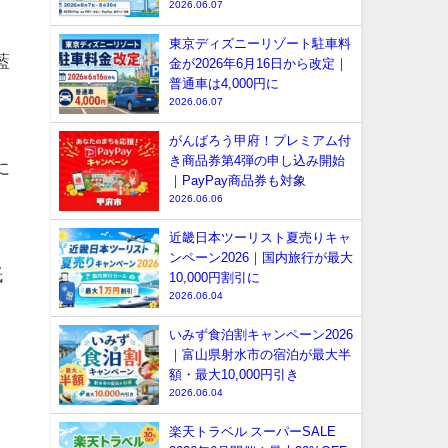
2026.06.07
東京ディズニーリゾート駐車料
藍
金が2026年6月16日から改定｜
普通車は4,000円に
2026.06.07
がんばろう甲府！プレミアム付
き商品券第4弾の申し込み開始
に
｜PayPay商品券も対象
2026.06.06
近畿日本ツーリスト夏売りキャ
ンペーン2026｜国内旅行が最大
紙
10,000円割引に
2026.06.04
いみず食泊割キャンペーン2026
｜富山県射水市の宿泊が最大半
額・最大10,000円引き
2026.06.04
楽天トラベル スーパーSALE