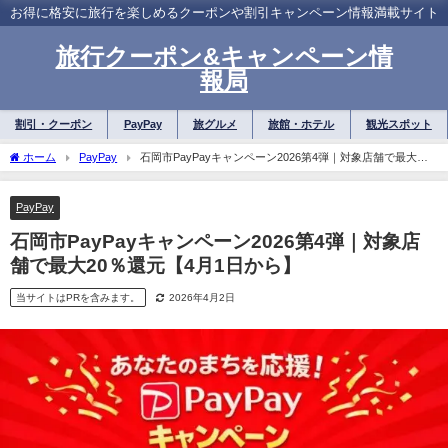
お得に格安に旅行を楽しめるクーポンや割引キャンペーン情報満載サイト
旅行クーポン&キャンペーン情
報局
割引・クーポン
PayPay
旅グルメ
旅館・ホテル
観光スポット
ホーム
PayPay
石岡市PayPayキャンペーン2026第4弾｜対象店舗で最大
20％還元【4月1日から】
PayPay
石岡市PayPayキャンペーン2026第4弾｜対象店
舗で最大20％還元【4月1日から】
当サイトはPRを含みます。
2026年4月2日