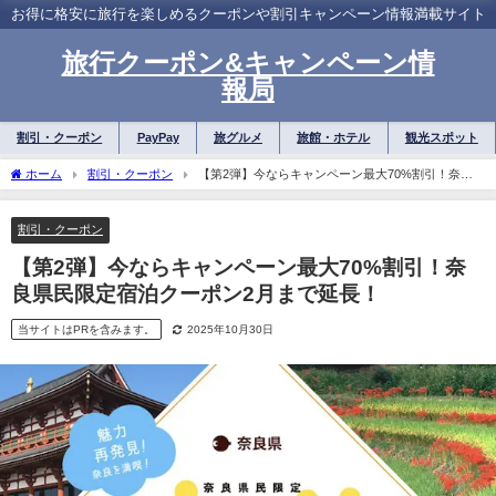
お得に格安に旅行を楽しめるクーポンや割引キャンペーン情報満載サイト
旅行クーポン&キャンペーン情
報局
割引・クーポン
PayPay
旅グルメ
旅館・ホテル
観光スポット
ホーム
割引・クーポン
【第2弾】今ならキャンペーン最大70%割引！奈良
県民限定宿泊クーポン2月まで延長！
割引・クーポン
【第2弾】今ならキャンペーン最大70%割引！奈
良県民限定宿泊クーポン2月まで延長！
当サイトはPRを含みます。
2025年10月30日