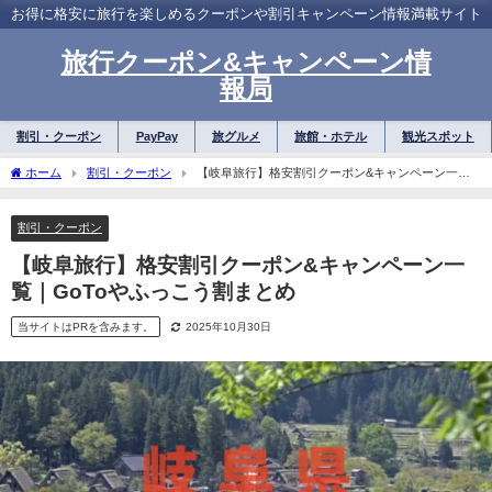
お得に格安に旅行を楽しめるクーポンや割引キャンペーン情報満載サイト
旅行クーポン&キャンペーン情
報局
割引・クーポン
PayPay
旅グルメ
旅館・ホテル
観光スポット
ホーム
割引・クーポン
【岐阜旅行】格安割引クーポン&キャンペーン一覧
｜GoToやふっこう割まとめ
割引・クーポン
【岐阜旅行】格安割引クーポン&キャンペーン一
覧｜GoToやふっこう割まとめ
当サイトはPRを含みます。
2025年10月30日