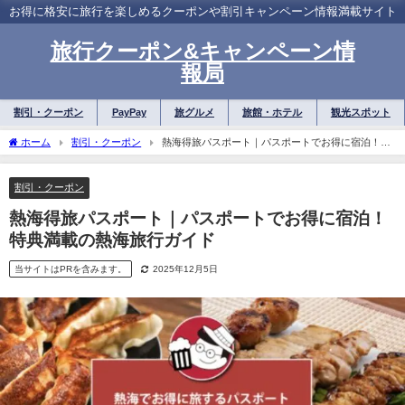
お得に格安に旅行を楽しめるクーポンや割引キャンペーン情報満載サイト
旅行クーポン&キャンペーン情
報局
割引・クーポン
PayPay
旅グルメ
旅館・ホテル
観光スポット
ホーム
割引・クーポン
熱海得旅パスポート｜パスポートでお得に宿泊！特
典満載の熱海旅行ガイド
割引・クーポン
熱海得旅パスポート｜パスポートでお得に宿泊！
特典満載の熱海旅行ガイド
当サイトはPRを含みます。
2025年12月5日