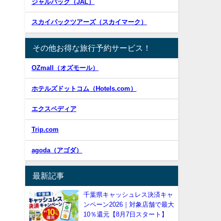
ジャルパック（JAL）
スカイパックツアーズ（スカイマーク）
その他お得な旅行予約サービス！
OZmall（オズモール）
ホテルズドットコム（Hotels.com）
エクスペディア
Trip.com
agoda（アゴダ）
最新記事
千葉県キャッシュレス決済キャ
ンペーン2026｜対象店舗で最大
10％還元【8月7日スタート】